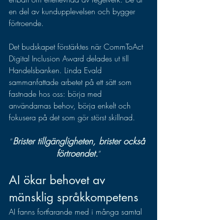
en del av kundupplevelsen och bygger 
förtroende.
Det budskapet förstärktes när CommToAct 
Digital Inclusion Award delades ut till 
Handelsbanken. Linda Evald 
sammanfattade arbetet på ett sätt som 
fastnade hos oss: börja med 
användarnas behov, börja enkelt och 
fokusera på det som gör störst skillnad.
Brister tillgängligheten, brister också 
”
förtroendet.
”
AI ökar behovet av 
mänsklig språkkompetens
AI fanns fortfarande med i många samtal 