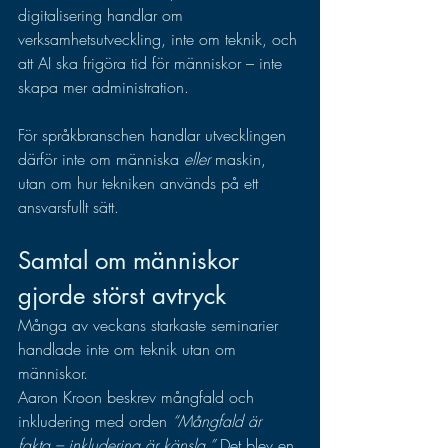
digitalisering handlar om 
verksamhetsutveckling, inte om teknik, och 
att AI ska frigöra tid för människor – inte 
skapa mer administration.
För språkbranschen handlar utvecklingen 
därför inte om människa 
eller
 maskin, 
utan om hur tekniken används på ett 
ansvarsfullt sätt.
Samtal om människor 
gjorde störst avtryck
Många av veckans starkaste seminarier 
handlade inte om teknik utan om 
människor.
Aaron Kroon beskrev mångfald och 
inkludering med orden 
“Mångfald är 
fakta – inkludering är känsla.”
 Det blev en 