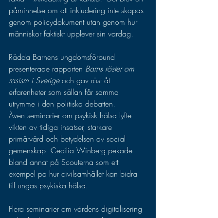
påminnelse om att inkludering inte skapas 
genom policydokument utan genom hur 
människor faktiskt upplever sin vardag.
Rädda Barnens ungdomsförbund 
presenterade rapporten 
Barns röster om 
rasism i Sverige
 och gav röst åt 
erfarenheter som sällan får samma 
utrymme i den politiska debatten.
Även seminarier om psykisk hälsa lyfte 
vikten av tidiga insatser, starkare 
primärvård och betydelsen av social 
gemenskap. Cecilia Winberg pekade 
bland annat på Scouterna som ett 
exempel på hur civilsamhället kan bidra 
till ungas psykiska hälsa.
Flera seminarier om vårdens digitalisering 