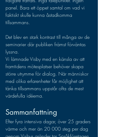
tidigare träffats. Inga talepunkter. Ingen 
panel. Bara ett öppet samtal om vad vi 
faktiskt skulle kunna åstadkomma 
tillsammans.
Det blev en stark kontrast till många av de 
seminarier där publiken främst förväntas 
lyssna.
Vi lämnade Visby med en känsla av att 
framtidens mötesplatser behöver skapa 
större utrymme för dialog. När människor 
med olika erfarenheter får möjlighet att 
tänka tillsammans uppstår ofta de mest 
värdefulla idéerna.
Sammanfattning
Efter fyra intensiva dagar, över 25 graders 
värme och mer än 20 000 steg per dag 
genom Visbys gränder tar Språkföretagen 