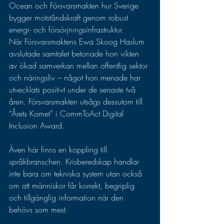
Ocean och Försvarsmakten hur Sverige 
bygger motståndskraft genom robust 
energi- och försörjningsinfrastruktur.
När Försvarsmaktens Ewa Skoog Haslum 
avslutade samtalet betonade hon vikten 
av ökad samverkan mellan offentlig sektor 
och näringsliv – något hon menade har 
utvecklats positivt under de senaste två 
åren. Försvarsmakten utsågs dessutom till 
“Årets Komet” i CommToAct Digital 
Inclusion Award.
Även här finns en koppling till 
språkbranschen. Krisberedskap handlar 
inte bara om tekniska system utan också 
om att människor får korrekt, begriplig 
och tillgänglig information när den 
behövs som mest.