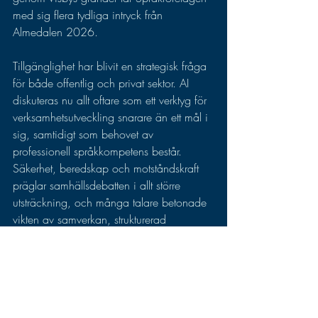
med sig flera tydliga intryck från 
Almedalen 2026.
Tillgänglighet har blivit en strategisk fråga 
för både offentlig och privat sektor. AI 
diskuteras nu allt oftare som ett verktyg för 
verksamhetsutveckling snarare än ett mål i 
sig, samtidigt som behovet av 
professionell språkkompetens består. 
Säkerhet, beredskap och motståndskraft 
präglar samhällsdebatten i allt större 
utsträckning, och många talare betonade 
vikten av samverkan, strukturerad 
information och ett inkluderande 
ledarskap.
Kanske var det också årets tydligaste 
skifte: samtalen handlade mindre om 