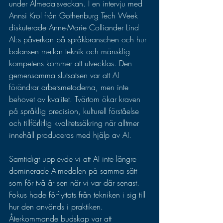
under Almedalsveckan. I en intervju med 
Annsi Krol från Gothenburg Tech Week 
diskuterade Anne-Marie Colliander Lind 
AI:s påverkan på språkbranschen och hur 
balansen mellan teknik och mänsklig 
kompetens kommer att utvecklas. Den 
gemensamma slutsatsen var att AI 
förändrar arbetsmetoderna, men inte 
behovet av kvalitet. Tvärtom ökar kraven 
på språklig precision, kulturell förståelse 
och tillförlitlig kvalitetssäkring när alltmer 
innehåll produceras med hjälp av AI.
Samtidigt upplevde vi att AI inte längre 
dominerade Almedalen på samma sätt 
som för två år sen när vi var där senast. 
Fokus hade förflyttats från tekniken i sig till 
hur den används i praktiken. 
Återkommande budskap var att 