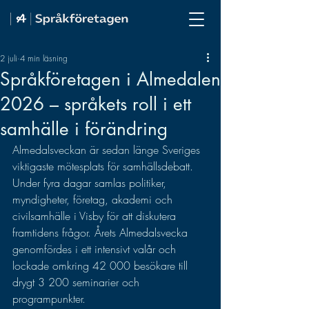
2 juli
4 min läsning
Språkföretagen i Almedalen
2026 – språkets roll i ett
samhälle i förändring
Almedalsveckan är sedan länge Sveriges 
viktigaste mötesplats för samhällsdebatt. 
Under fyra dagar samlas politiker, 
myndigheter, företag, akademi och 
civilsamhälle i Visby för att diskutera 
framtidens frågor. Årets Almedalsvecka 
genomfördes i ett intensivt valår och 
lockade omkring 42 000 besökare till 
drygt 3 200 seminarier och 
programpunkter. 