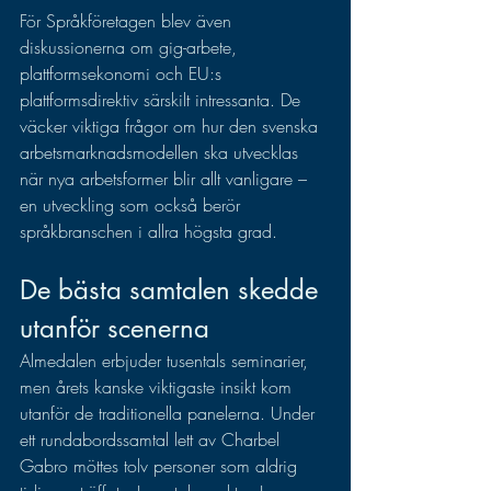
För Språkföretagen blev även 
diskussionerna om gig-arbete, 
plattformsekonomi och EU:s 
plattformsdirektiv särskilt intressanta. De 
väcker viktiga frågor om hur den svenska 
arbetsmarknadsmodellen ska utvecklas 
när nya arbetsformer blir allt vanligare – 
en utveckling som också berör 
språkbranschen i allra högsta grad.
De bästa samtalen skedde 
utanför scenerna
Almedalen erbjuder tusentals seminarier, 
men årets kanske viktigaste insikt kom 
utanför de traditionella panelerna. Under 
ett rundabordssamtal lett av Charbel 
Gabro möttes tolv personer som aldrig 