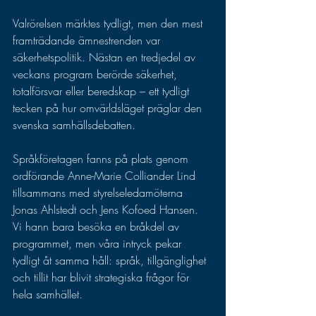
Valrörelsen märktes tydligt, men den mest 
framträdande ämnestrenden var 
säkerhetspolitik. Nästan en tredjedel av 
veckans program berörde säkerhet, 
totalförsvar eller beredskap – ett tydligt 
tecken på hur omvärldsläget präglar den 
svenska samhällsdebatten.
Språkföretagen fanns på plats genom 
ordförande Anne-Marie Colliander Lind 
tillsammans med styrelseledamöterna 
Jonas Ahlstedt och Jens Kofoed Hansen. 
Vi hann bara besöka en bråkdel av 
programmet, men våra intryck pekar 
tydligt åt samma håll: språk, tillgänglighet 
och tillit har blivit strategiska frågor för 
hela samhället.