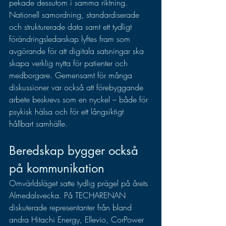
pekade dessutom i samma riktning. 
Nationell samordning, standardiserade 
och strukturerade data samt ett tydligt 
förändringsledarskap lyftes fram som 
avgörande för att digitala satsningar ska 
skapa verklig nytta för patienter och 
medborgare. Gemensamt för många 
diskussioner var också att förebyggande 
arbete beskrevs som en nyckel – både för 
psykisk hälsa och för ett långsiktigt 
hållbart samhälle.
Beredskap bygger också 
på kommunikation
Omvärldsläget satte tydlig prägel på årets 
Almedalsvecka. På TECHARENAN 
diskuterade representanter från bland 
andra Hitachi Energy, Ellevio, CorPower 