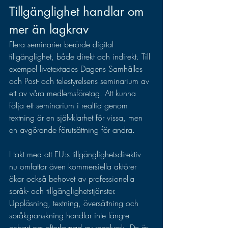
Tillgänglighet handlar om 
mer än lagkrav
Flera seminarier berörde digital 
tillgänglighet, både direkt och indirekt. Till 
exempel livetextades Dagens Samhälles 
och Post- och telestyrelsens seminarium av 
ett av våra medlemsföretag. Att kunna 
följa ett seminarium i realtid genom 
textning är en självklarhet för vissa, men 
en avgörande förutsättning för andra.
I takt med att EU:s tillgänglighetsdirektiv 
nu omfattar även kommersiella aktörer 
ökar också behovet av professionella 
språk- och tillgänglighetstjänster. 
Uppläsning, textning, översättning och 
språkgranskning handlar inte längre 
enbart om efterlevnad av regelverk. De är 